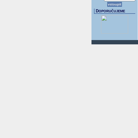
D
OPORUČUJEME