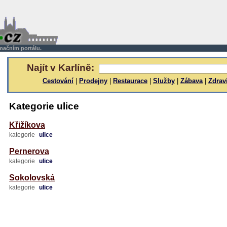
rmačním portálu.
Najít v Karlíně:
Cestování
|
Prodejny
|
Restaurace
|
Služby
|
Zábava
|
Zdrav
Kategorie ulice
Křižíkova
kategorie
ulice
Pernerova
kategorie
ulice
Sokolovská
kategorie
ulice