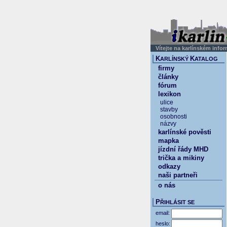
Vítejte na karlínském info
K
K
ARLÍNSKÝ
ATALOG
firmy
články
fórum
lexikon
ulice
stavby
osobnosti
názvy
karlínské pověsti
mapka
jízdní řády MHD
trička a mikiny
odkazy
naši partneři
o nás
P
ŘIHLÁSIT SE
email:
heslo: