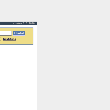
čtvrtek 6. 8. 2026
í
|
Instituce