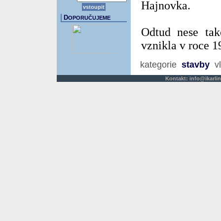
Hajnovka.
D
OPORUČUJEME
Odtud nese tak
vznikla v roce 1
kategorie
stavby
vl
Kontakt:
info@ikarlin