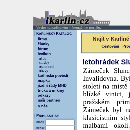
Vítejte na karlínském informačním portálu.
K
K
ARLÍNSKÝ
ATALOG
Najít v Karlíně
firmy
články
Cestování
|
Pro
fórum
lexikon
ulice
letohrádek S
stavby
osobnosti
Zámeček Slunc
názvy
karlínské pověsti
Invalidovna. By
mapka
století na místě
jízdní řády MHD
trička a mikiny
blízké vinici,
odkazy
naši partneři
pražském prim
o nás
Zámeček byl na
P
klasicistním st
ŘIHLÁSIT SE
email:
malbami okolí
heslo: