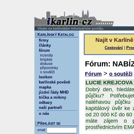
Vítejte na karlínském informačním portálu.
K
K
ARLÍNSKÝ
ATALOG
Najít v Karlíně
firmy
články
Cestování
|
Pro
fórum
inzeráty
brigády
Fórum: NABÍ
diskuse
připomínky
>
o soutěži
Fórum
o soutěži
lexikon
LUCIE KREJCOVA 24
karlínské pověsti
mapka
Dobrý den, hledáte
jízdní řády MHD
půjčku? Potřebuj
trička a mikiny
naléhavou půjčku
odkazy
naši partneři
kapitálový úvěr ke
o nás
od 20 000 Kč do 60
máte zájem o pů
P
ŘIHLÁSIT SE
prostřednictvím 
email: