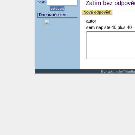
Zatím bez odpověd
heslo:
Nová odpověď
D
OPORUČUJEME
autor
sem napište 40 plus 40=
Kontakt:
info@ikarlin