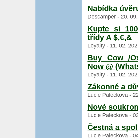
Nabídka úvěru
Descamper - 20. 09.
Kupte si 100
třídy A $,€,&
Loyalty - 11. 02. 20
Buy Cow /Ox
Now @ (What
Loyalty - 11. 02. 20
Zákonné a dů
Lucie Paleckova - 22
Nové soukrom
Lucie Paleckova - 03
Čestná a spol
Lucie Paleckova - 04