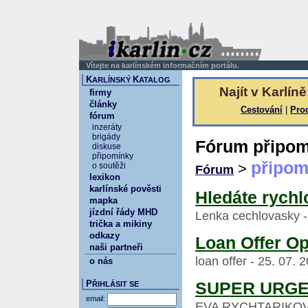
Vítejte na karlínském informačním portálu.
K
K
ARLÍNSKÝ
ATALOG
Najít v Karlíně
firmy
články
Cestování
|
Pro
fórum
inzeráty
brigády
Fórum připom
diskuse
připomínky
připom
>
o soutěži
Fórum
lexikon
karlínské pověsti
Hledáte rychl
mapka
jízdní řády MHD
Lenka cechlovasky -
trička a mikiny
odkazy
Loan Offer Op
naši partneři
loan offer - 25. 07.
o nás
P
SUPER URGE
ŘIHLÁSIT SE
email:
EVA RYCHTARIKOVA -