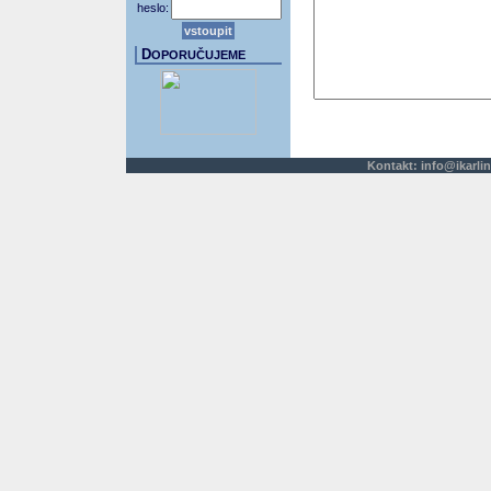
heslo:
D
OPORUČUJEME
Kontakt:
info@ikarlin