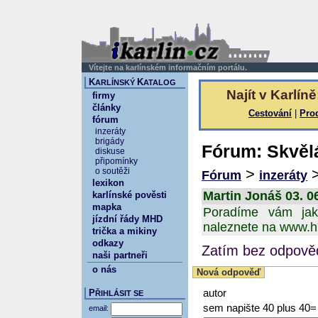
Vítejte na karlínském informačním portálu.
K
K
ARLÍNSKÝ
ATALOG
Najít v Karlíně
firmy
články
Cestování
|
Pro
fórum
inzeráty
brigády
Fórum: Skvěl
diskuse
připomínky
>
o soutěži
Fórum
inzeráty
lexikon
Martin Jonáš 03. 06
karlínské pověsti
mapka
Poradíme vám jak
jízdní řády MHD
naleznete na www.h
trička a mikiny
odkazy
Zatím bez odpověd
naši partneři
o nás
Nová odpověď
P
autor
ŘIHLÁSIT SE
sem napište 40 plus 40=
email: