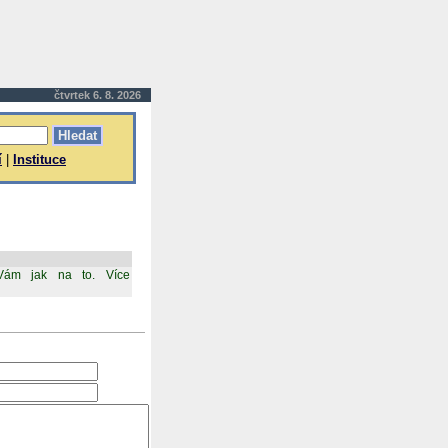
čtvrtek 6. 8. 2026
í
|
Instituce
e Vám jak na to. Více