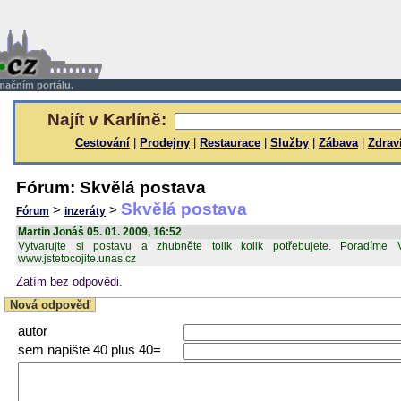
rmačním portálu.
Najít v Karlíně:
Cestování
|
Prodejny
|
Restaurace
|
Služby
|
Zábava
|
Zdrav
Fórum: Skvělá postava
Skvělá postava
>
>
Fórum
inzeráty
Martin Jonáš 05. 01. 2009, 16:52
Vytvarujte si postavu a zhubněte tolik kolik potřebujete. Poradím
www.jstetocojite.unas.cz
Zatím bez odpovědi.
Nová odpověď
autor
sem napište 40 plus 40=