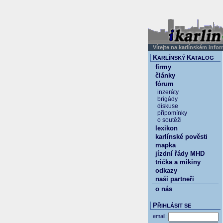
Vítejte na karlínském info
K
K
ARLÍNSKÝ
ATALOG
firmy
články
fórum
inzeráty
brigády
diskuse
připomínky
o soutěži
lexikon
karlínské pověsti
mapka
jízdní řády MHD
trička a mikiny
odkazy
naši partneři
o nás
P
ŘIHLÁSIT SE
email: