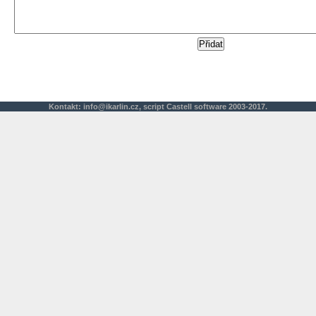
Kontakt:
info@ikarlin.cz
,
script
Castell software 2003-2017.