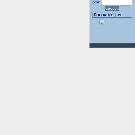
heslo:
D
OPORUČUJEME