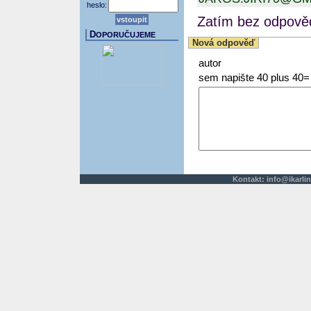
heslo:
Zatím bez odpověd
D
OPORUČUJEME
Nová odpověď
autor
sem napište 40 plus 40=
Kontakt:
info@ikarlin