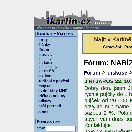
Vítejte na karlínském informačním portálu.
K
K
ARLÍNSKÝ
ATALOG
Najít v Karlíně
firmy
články
Cestování
|
Pro
fórum
inzeráty
brigády
Fórum: NABÍ
diskuse
připomínky
>
o soutěži
Fórum
diskuse
lexikon
JIRI JAROS 22. 10.
karlínské pověsti
mapka
Dobrý den, jsem JI
jízdní řády MHD
rychlé půjčky do 1 
trička a mikiny
půjček od 20 000 K
odkazy
naši partneři
obvykle minimálně 
o nás
sazbou 2 %. Pokud 
abych vám dnes pom
P
ŘIHLÁSIT SE
Kontaktujte
email:
JAROS.JIRI70@G