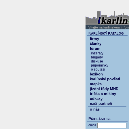
Vítejte na karlínském info
K
K
ARLÍNSKÝ
ATALOG
firmy
články
fórum
inzeráty
brigády
diskuse
připomínky
o soutěži
lexikon
karlínské pověsti
mapka
jízdní řády MHD
trička a mikiny
odkazy
naši partneři
o nás
P
ŘIHLÁSIT SE
email: