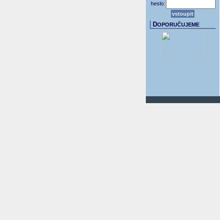
heslo:
D
OPORUČUJEME