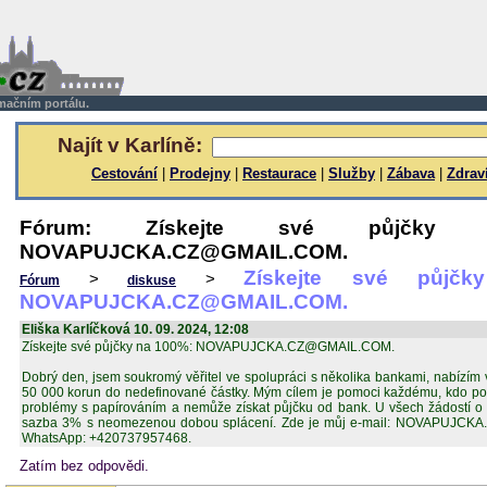
rmačním portálu.
Najít v Karlíně:
Cestování
|
Prodejny
|
Restaurace
|
Služby
|
Zábava
|
Zdrav
Fórum: Získejte své půjčky
NOVAPUJCKA.CZ@GMAIL.COM.
Získejte své půjč
>
>
Fórum
diskuse
NOVAPUJCKA.CZ@GMAIL.COM.
Eliška Karlíčková 10. 09. 2024, 12:08
Získejte své půjčky na 100%: NOVAPUJCKA.CZ@GMAIL.COM.
Dobrý den, jsem soukromý věřitel ve spolupráci s několika bankami, nabízím
50 000 korun do nedefinované částky. Mým cílem je pomoci každému, kdo po
problémy s papírováním a nemůže získat půjčku od bank. U všech žádostí o
sazba 3% s neomezenou dobou splácení. Zde je můj e-mail: NOVAPUJC
WhatsApp: +420737957468.
Zatím bez odpovědi.