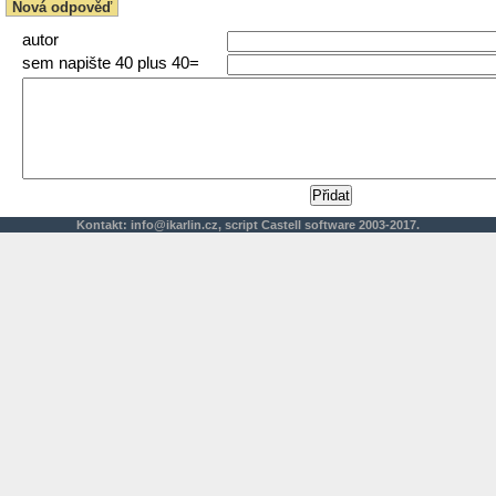
Nová odpověď
autor
sem napište 40 plus 40=
Kontakt:
info@ikarlin.cz
,
script
Castell software 2003-2017.