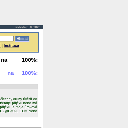
sobota 8. 8. 2026
í
|
Instituce
 na 100%:
ky na 100%:
 všechny druhy úvěrů od
třebuje půjčku nebo má
 půjčku je moje úroková
KA.CZ@GMAIL.COM Nebo