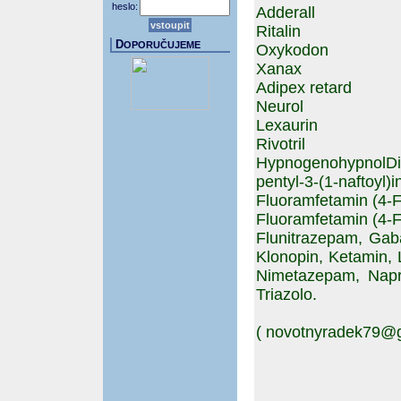
heslo:
Adderall
Ritalin
D
OPORUČUJEME
Oxykodon
Xanax
Adipex retard
Neurol
Lexaurin
Rivotril
HypnogenohypnolD
pentyl-3-(1-naftoy
Fluoramfetamin (4-
Fluoramfetamin (4-
Flunitrazepam, Gaba
Klonopin, Ketamin, 
Nimetazepam, Napro
Triazolo.
( novotnyradek79@g