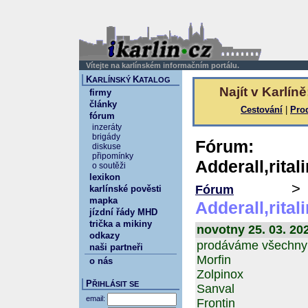
Vítejte na karlínském informačním portálu.
K
K
ARLÍNSKÝ
ATALOG
Najít v Karlíně
firmy
články
Cestování
|
Pro
fórum
inzeráty
brigády
Fór
diskuse
připomínky
Adderall,rital
o soutěži
lexikon
Fórum
karlínské pověsti
mapka
Adderall,rital
jízdní řády MHD
trička a mikiny
novotny 25. 03. 20
odkazy
prodáváme všechny 
naši partneři
Morfin
o nás
Zolpinox
P
ŘIHLÁSIT SE
Sanval
email:
Frontin