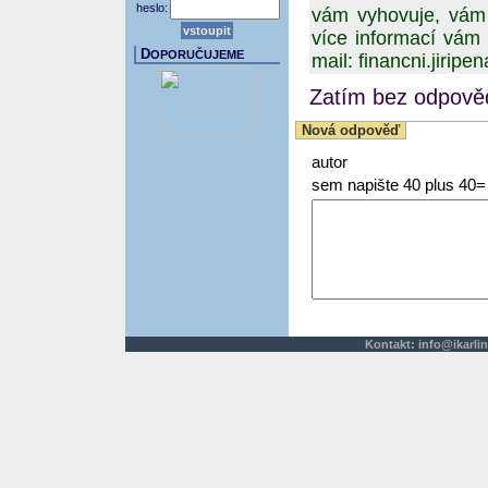
heslo:
vám vyhovuje, vám 
více informací vám 
D
OPORUČUJEME
mail: financni.jiri
Zatím bez odpověd
Nová odpověď
autor
sem napište 40 plus 40=
Kontakt:
info@ikarlin