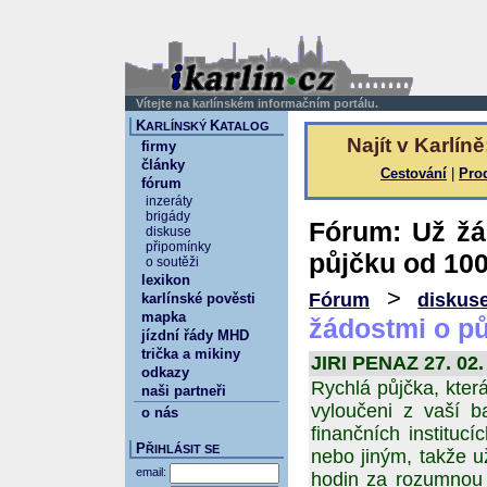
Vítejte na karlínském informačním portálu.
K
K
ARLÍNSKÝ
ATALOG
Najít v Karlíně
firmy
články
Cestování
|
Pro
fórum
inzeráty
brigády
Fórum: Už žá
diskuse
připomínky
půjčku od 10
o soutěži
lexikon
>
Fórum
diskus
karlínské pověsti
mapka
žádostmi o pů
jízdní řády MHD
trička a mikiny
JIRI PENAZ 27. 02.
odkazy
Rychlá půjčka, kter
naši partneři
vyloučeni z vaší b
o nás
finančních institucí
P
ŘIHLÁSIT SE
nebo jiným, takže u
email:
hodin za rozumnou 