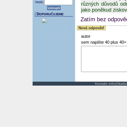
heslo:
různých důvodů odm
jako poněkud ziskov
D
OPORUČUJEME
Zatím bez odpověd
Nová odpověď
autor
sem napište 40 plus 40=
Kontakt:
info@ikarlin