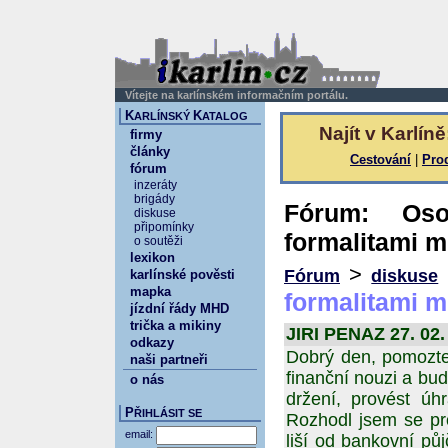
Vítejte na karlínském informačním portálu.
K
K
ARLÍNSKÝ
ATALOG
Najít v Karlíně
firmy
články
Cestování
|
Pro
fórum
inzeráty
brigády
Fórum: Oso
diskuse
připomínky
formalitami 
o soutěži
lexikon
>
Fórum
diskuse
karlínské pověsti
mapka
formalitami 
jízdní řády MHD
trička a mikiny
JIRI PENAZ 27. 02.
odkazy
Dobrý den, pomozte 
naši partneři
finanční nouzi a bud
o nás
držení, provést úh
P
ŘIHLÁSIT SE
Rozhodl jsem se pro
email:
liší od bankovní pů