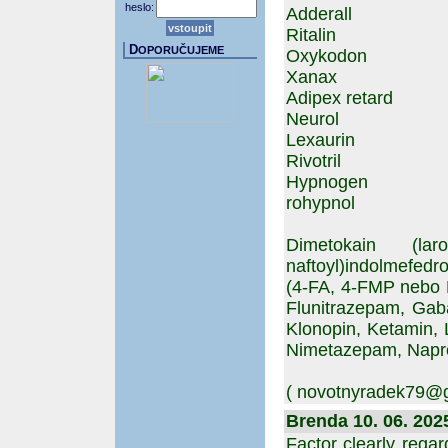
heslo:
Adderall
Ritalin
D
OPORUČUJEME
Oxykodon
Xanax
Adipex retard
Neurol
Lexaurin
Rivotril
Hypnogen
rohypnol­
Dimetokain (lar
naftoyl)indol­mefed
(4-FA, 4-FMP nebo 
Flunitrazepam, Gaba
Klonopin, Ketamin, 
Nimetazepam, Napro
( novotnyradek79@g
Brenda 10. 06. 202
Factor clearly rega