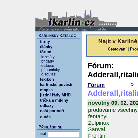
Vítejte na karlínském informačním portálu.
K
K
ARLÍNSKÝ
ATALOG
Najít v Karlíně
firmy
články
Cestování
|
Pro
fórum
inzeráty
brigády
Fór
diskuse
připomínky
Adderall,rital
o soutěži
lexikon
Fórum
karlínské pověsti
mapka
Adderall,rital
jízdní řády MHD
trička a mikiny
novotny 09. 02. 20
odkazy
prodáváme všechny 
naši partneři
fentanyl
o nás
Zolpinox
P
ŘIHLÁSIT SE
Sanval
email:
Frontin