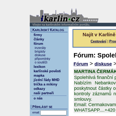
Vítejte na karlínském informačním portálu.
K
K
ARLÍNSKÝ
ATALOG
Najít v Karlíně
firmy
články
Cestování
|
Pro
fórum
inzeráty
brigády
Fórum: Spoleh
diskuse
připomínky
>
o soutěži
Fórum
diskuse
lexikon
MARTINA ČERMÁKOV
karlínské pověsti
mapka
Spolehlivá finanční 
jízdní řády MHD
Nabízím Nebankov
trička a mikiny
poskytnout částky 
odkazy
naši partneři
kontroly záznamů n
o nás
smlouvy.
Email: Cermakovam
P
ŘIHLÁSIT SE
WHATSAPP....+420 
email: