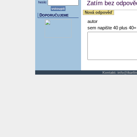
Zatím bez odpověd
heslo:
Nová odpověď
D
OPORUČUJEME
autor
sem napište 40 plus 40=
Kontakt:
info@ikarlin