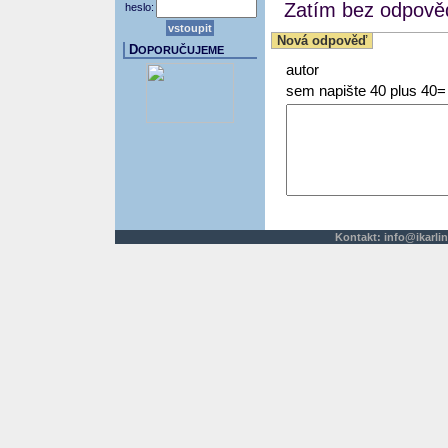
Zatím bez odpověd
heslo:
Nová odpověď
D
OPORUČUJEME
autor
sem napište 40 plus 40=
Kontakt:
info@ikarlin