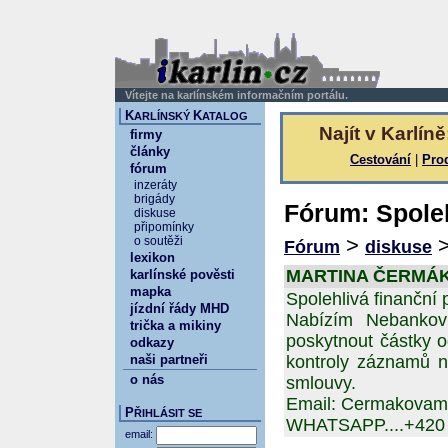
Vítejte na karlínském informačním portálu.
K
K
ARLÍNSKÝ
ATALOG
Najít v Karlíně
firmy
články
Cestování
|
Pro
fórum
inzeráty
brigády
Fórum: Spoleh
diskuse
připomínky
>
o soutěži
Fórum
diskuse
lexikon
MARTINA ČERMÁKOV
karlínské pověsti
mapka
Spolehlivá finanční 
jízdní řády MHD
Nabízím Nebankov
trička a mikiny
poskytnout částky 
odkazy
naši partneři
kontroly záznamů n
o nás
smlouvy.
Email: Cermakovam
P
ŘIHLÁSIT SE
WHATSAPP....+420 
email: