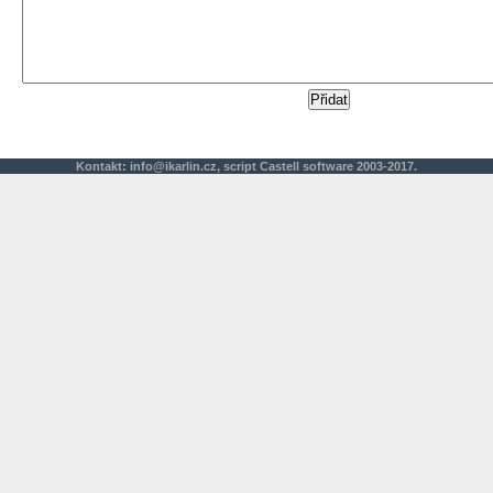
Kontakt:
info@ikarlin.cz
,
script
Castell software 2003-2017.