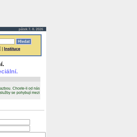
pátek 7. 8. 2026
í
|
Instituce
í.
ciální.
sazbou. Chcete-li od nás
služby se pohybují mezi