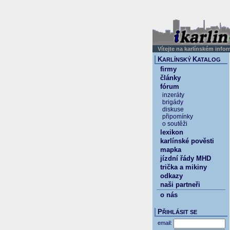
Vítejte na karlínském info
K
K
ARLÍNSKÝ
ATALOG
firmy
články
fórum
inzeráty
brigády
diskuse
připomínky
o soutěži
lexikon
karlínské pověsti
mapka
jízdní řády MHD
trička a mikiny
odkazy
naši partneři
o nás
P
ŘIHLÁSIT SE
email: