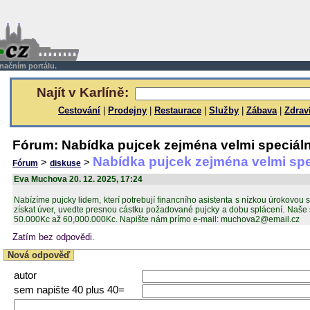
rmačním portálu.
Najít v Karlíně:
Cestování
|
Prodejny
|
Restaurace
|
Služby
|
Zábava
|
Zdrav
Fórum: Nabídka pujcek zejména velmi speciáln
Nabídka pujcek zejména velmi spe
>
>
Fórum
diskuse
Eva Muchova 20. 12. 2025, 17:24
Nabízíme pujcky lidem, kterí potrebují financního asistenta s nízkou úrokovou 
získat úver, uvedte presnou cástku požadované pujcky a dobu splácení. Naše 
50.000Kc až 60,000.000Kc. Napište nám prímo e-mail: muchova2@email.cz
Zatím bez odpovědi.
Nová odpověď
autor
sem napište 40 plus 40=