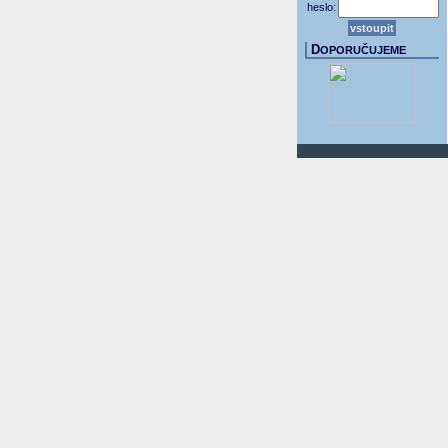
heslo:
D
OPORUČUJEME