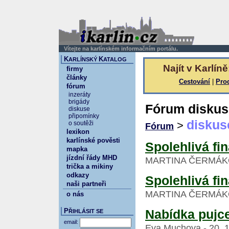
Vítejte na karlínském informačním portálu.
K
K
ARLÍNSKÝ
ATALOG
Najít v Karlíně
firmy
články
Cestování
|
Pro
fórum
inzeráty
brigády
Fórum diskus
diskuse
připomínky
diskus
>
o soutěži
Fórum
lexikon
karlínské pověsti
Spolehlivá fi
mapka
jízdní řády MHD
MARTINA ČERMÁKOVÁ 
trička a mikiny
odkazy
Spolehlivá fi
naši partneři
MARTINA ČERMÁKOVÁ 
o nás
P
Nabídka pujce
ŘIHLÁSIT SE
email:
Eva Muchova - 20. 1