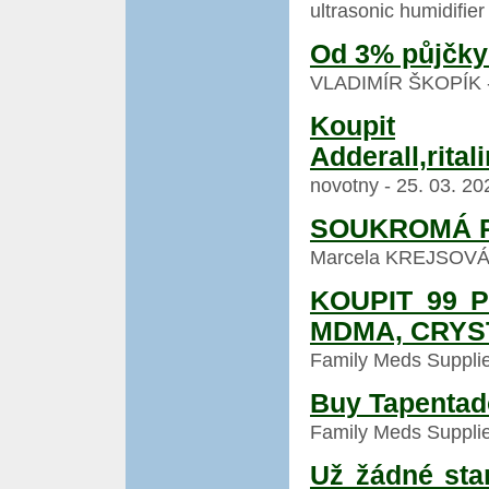
ultrasonic humidifier
Od 3% půjčky
VLADIMÍR ŠKOPÍK - 3
Koupit
Adderall,rital
novotny - 25. 03. 20
SOUKROMÁ P
Marcela KREJSOVÁ - 
KOUPIT 99 
MDMA, CRYS
Family Meds Supplier
Buy Tapentado
Family Meds Supplier
Už žádné sta