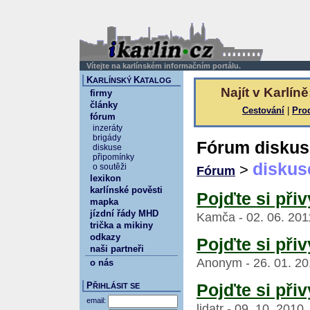
Vítejte na karlínském informačním portálu.
K
K
ARLÍNSKÝ
ATALOG
Najít v Karlíně
firmy
články
Cestování
|
Pro
fórum
inzeráty
brigády
Fórum diskus
diskuse
připomínky
diskus
>
o soutěži
Fórum
lexikon
karlínské pověsti
Pojďte si přiv
mapka
jízdní řády MHD
Kamča - 02. 06. 201
trička a mikiny
odkazy
Pojďte si přiv
naši partneři
Anonym - 26. 01. 20
o nás
P
Pojďte si přiv
ŘIHLÁSIT SE
email:
lidatr - 09. 10. 2010