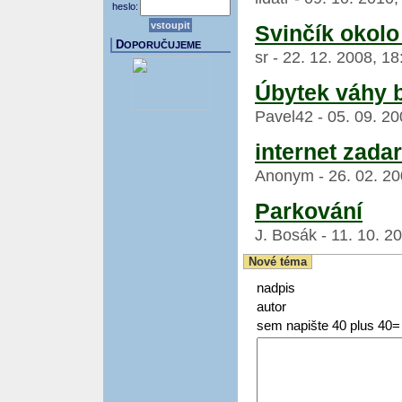
heslo:
Svinčík okolo
D
OPORUČUJEME
sr - 22. 12. 2008, 1
Úbytek váhy 
Pavel42 - 05. 09. 20
internet zada
Anonym - 26. 02. 20
Parkování
J. Bosák - 11. 10. 2
Nové téma
nadpis
autor
sem napište 40 plus 40=