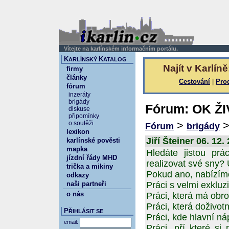
Vítejte na karlínském informačním portálu.
K
K
ARLÍNSKÝ
ATALOG
Najít v Karlíně
firmy
články
Cestování
|
Pro
fórum
inzeráty
brigády
Fórum: OK ŽI
diskuse
připomínky
>
o soutěži
Fórum
brigády
lexikon
Jiří Šteiner 06. 12.
karlínské pověsti
mapka
Hledáte jistou prá
jízdní řády MHD
realizovat své sny?
trička a mikiny
Pokud ano, nabízím
odkazy
naši partneři
Práci s velmi exkluz
o nás
Práci, která má obr
Práci, která doživot
P
ŘIHLÁSIT SE
Práci, kde hlavní ná
email:
Práci, pří které si