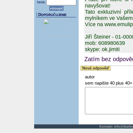
heslo:
navyšovat!
Tato exkluzivní pří
D
OPORUČUJEME
mylníkem ve Vašem 
Více na www.emulip
Jiří Šteiner - 01-00
mob: 608980639
skype: ok.jimiti
Zatím bez odpověd
Nová odpověď
autor
sem napište 40 plus 40=
Kontakt:
info@ikarlin