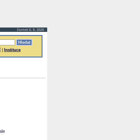
čtvrtek 6. 8. 2026
í
|
Instituce
ale