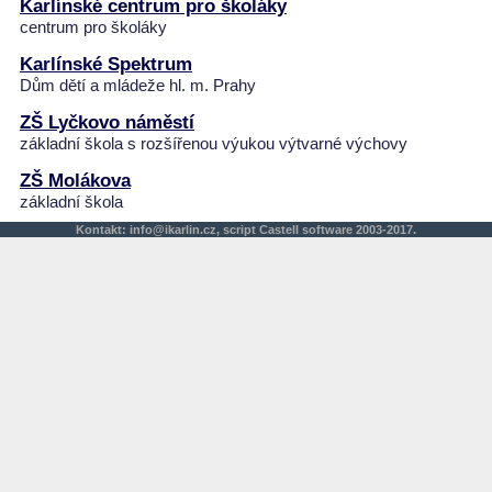
Karlínské centrum pro školáky
centrum pro školáky
Karlínské Spektrum
Dům dětí a mládeže hl. m. Prahy
ZŠ Lyčkovo náměstí
základní škola s rozšířenou výukou výtvarné výchovy
ZŠ Molákova
základní škola
Kontakt:
info@ikarlin.cz
,
script
Castell software 2003-2017.