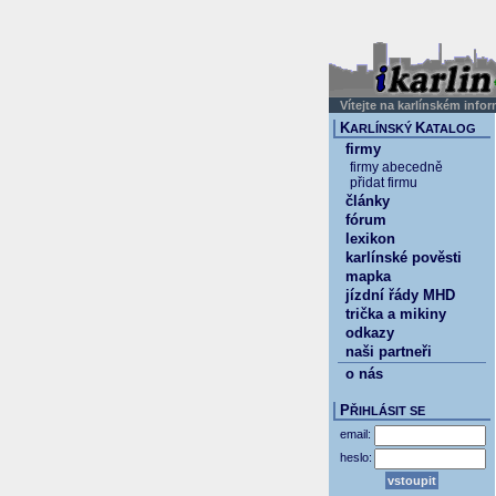
Vítejte na karlínském info
K
K
ARLÍNSKÝ
ATALOG
firmy
firmy abecedně
přidat firmu
články
fórum
lexikon
karlínské pověsti
mapka
jízdní řády MHD
trička a mikiny
odkazy
naši partneři
o nás
P
ŘIHLÁSIT SE
email:
heslo: