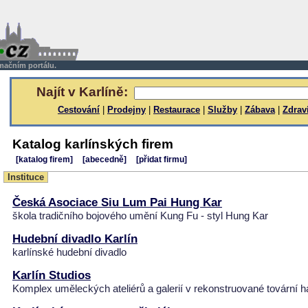
rmačním portálu.
Najít v Karlíně:
Cestování
|
Prodejny
|
Restaurace
|
Služby
|
Zábava
|
Zdrav
Katalog karlínských firem
[katalog firem]
[abecedně]
[přidat firmu]
Instituce
Česká Asociace Siu Lum Pai Hung Kar
škola tradičního bojového umění Kung Fu - styl Hung Kar
Hudební divadlo Karlín
karlínské hudební divadlo
Karlín Studios
Komplex uměleckých ateliérů a galerií v rekonstruované tovární h