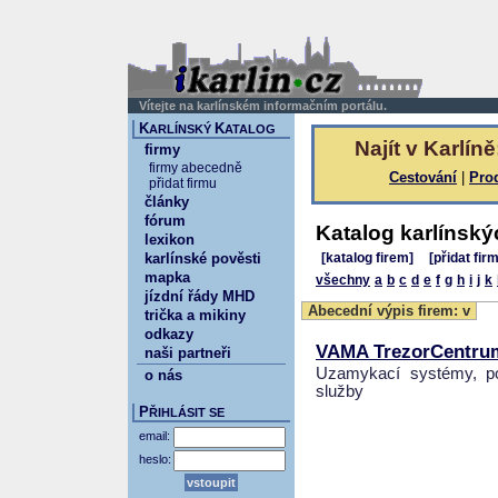
Vítejte na karlínském informačním portálu.
K
K
ARLÍNSKÝ
ATALOG
Najít v Karlíně
firmy
firmy abecedně
Cestování
|
Pro
přidat firmu
články
fórum
Katalog karlínský
lexikon
karlínské pověsti
[katalog firem]
[přidat fir
mapka
všechny
a
b
c
d
e
f
g
h
i
j
k
jízdní řády MHD
Abecední výpis firem: v
trička a mikiny
odkazy
VAMA TrezorCentru
naši partneři
Uzamykací systémy, po
o nás
služby
P
ŘIHLÁSIT SE
email:
heslo: