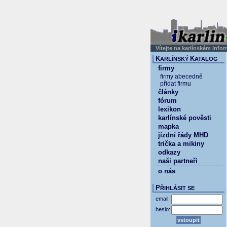
Vítejte na karlínském info
K
K
ARLÍNSKÝ
ATALOG
firmy
firmy abecedně
přidat firmu
články
fórum
lexikon
karlínské pověsti
mapka
jízdní řády MHD
trička a mikiny
odkazy
naši partneři
o nás
P
ŘIHLÁSIT SE
email:
heslo: