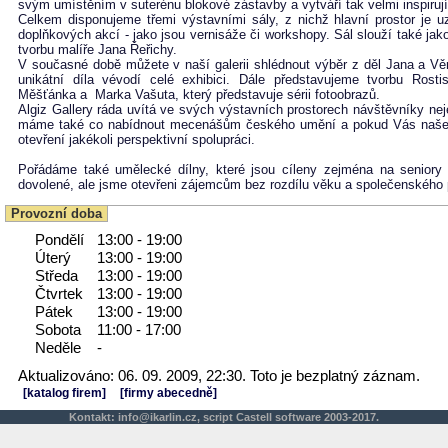
svým umístěním v suterénu blokové zástavby a vytváří tak velmi inspirují
Celkem disponujeme třemi výstavními sály, z nichž hlavní prostor je 
doplňkových akcí - jako jsou vernisáže či workshopy. Sál slouží také ja
tvorbu malíře Jana Řeřichy.
V současné době můžete v naší galerii shlédnout výběr z děl Jana a Věr
unikátní díla vévodí celé exhibici. Dále představujeme tvorbu Rost
Měšťánka a Marka Vašuta, který představuje sérii fotoobrazů.
Algiz Gallery ráda uvítá ve svých výstavních prostorech návštěvníky neje
máme také co nabídnout mecenášům českého umění a pokud Vás naše 
otevření jakékoli perspektivní spolupráci.
Pořádáme také umělecké dílny, které jsou cíleny zejména na senior
dovolené, ale jsme otevřeni zájemcům bez rozdílu věku a společenského 
Provozní doba
Pondělí
13:00 - 19:00
Úterý
13:00 - 19:00
Středa
13:00 - 19:00
Čtvrtek
13:00 - 19:00
Pátek
13:00 - 19:00
Sobota
11:00 - 17:00
Neděle
-
Aktualizováno: 06. 09. 2009, 22:30. Toto je bezplatný záznam.
[katalog firem]
[firmy abecedně]
Kontakt:
info@ikarlin.cz
,
script
Castell software 2003-2017.