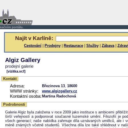
rmačním portálu.
Najít v Karlíně:
Cestování
|
Prodejny
|
Restaurace
|
Služby
|
Zábava
|
Zdrav
Algiz Gallery
prodejní galerie
[vizitka.vcf]
Kontakt
Adresa:
Březinova 13
,
18600
WWW stránky:
www.algizgallery.cz
Kontaktní osoba:
Martina Radochová
Podrobnosti
Galerie Algiz byla založena v roce 2009 jako instituce s ambicemi přiblíži
širší veřejnosti a podporovat současné tuzemské umění. Filozofií je pod
všech generací; naše nabídka zahrnuje díla uznávaných umělců, ale i v
méně známých včetně studentů. Všechna díla lze také shlédnout v naší ga