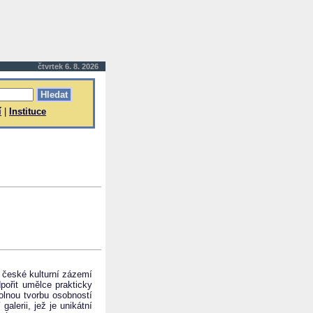
čtvrtek 6. 8. 2026
í
|
Instituce
t české kulturní zázemí
pořit umělce prakticky
olnou tvorbu osobností
lerii, jež je unikátní