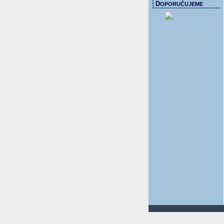
D
OPORUČUJEME