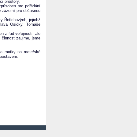
cí prostory.
uzpůsoben pro pořádání
ko zázemí pro občasnou
y Řeřichových, jejichž
islava Osičky, Tomáše
n z řad veřejnosti, ale
činnost zaujme, jsme
y a matky na mateřské
postaveni.