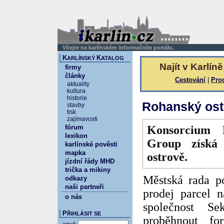
Vítejte na karlínském informačním portálu.
K
K
ARLÍNSKÝ
ATALOG
Najít v Karlíně
firmy
články
Cestování
|
Pro
aktuality
kultura
historie
Rohanský ost
stavby
tisk
zajímavosti
fórum
Konsorcium R
lexikon
Group získá
karlínské pověsti
mapka
ostrově.
jízdní řády MHD
trička a mikiny
Městská rada po
odkazy
naši partneři
prodej parcel 
o nás
společnost S
P
ŘIHLÁSIT SE
proběhnout fo