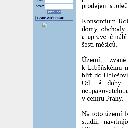
email:
prodejem společ
heslo:
D
OPORUČUJEME
Konsorcium Roh
domy, obchody a
a upravené nábř
šesti měsíců.
Území, zvané
k Liběňskému m
blíž do Holešovi
Od té doby ne
neopakovetelnou
v centru Prahy.
Na toto území b
studií, navrhu