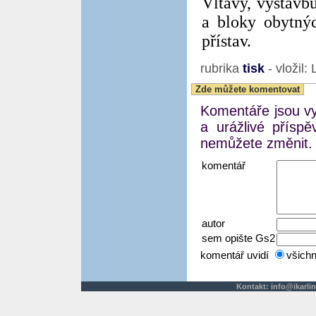
Vltavy, výstavbu
a bloky obytný
přístav.
rubrika
tisk
- vložil:
Zde můžete komentovat
Komentáře jsou vyj
a urážlivé přísp
nemůžete změnit.
komentář
autor
sem opište Gs2
komentář uvidí
všich
Kontakt:
info@ikarlin