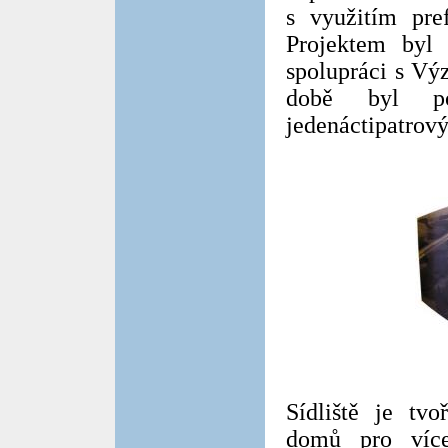
s využitím pre
Projektem byl 
spolupráci s Vý
době byl po
jedenáctipatrov
Sídliště je tv
domů pro více