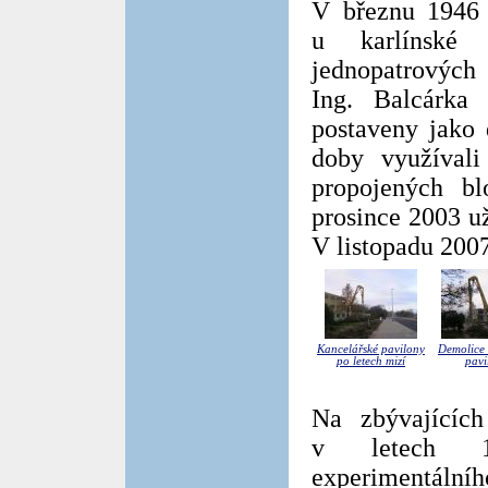
V březnu 1946 
u karlínské I
jednopatrových 
Ing. Balcárka
postaveny jako 
doby využívali
propojených bl
prosince 2003 už
V listopadu 2007
Kancelářské pavilony
Demolice 
po letech mizí
pavi
Na zbývajících
v letech 19
experimentáln