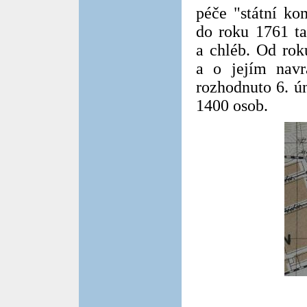
péče "státní ko
do roku 1761 t
a chléb. Od rok
a o jejím nav
rozhodnuto 6. ú
1400 osob.