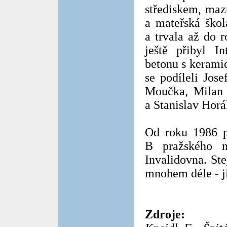
střediskem, maz
a mateřská škol
a trvala až do 
ještě přibyl I
betonu s kerami
se podíleli Jos
Moučka, Milan R
a Stanislav Horá
Od roku 1986 p
B pražského me
Invalidovna. St
mnohem déle - j
Zdroje: