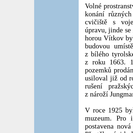
Volné prostrans
konání různých 
cvičiště s voj
úpravu, jinde se 
horou Vítkov by
budovou umístě
z bílého tyrols
z roku 1663. 
pozemků prodáno
usiloval již od 
rušení pražsk
z nároží Jungma
V roce 1925 byl
muzeum. Pro i
postavena nová 