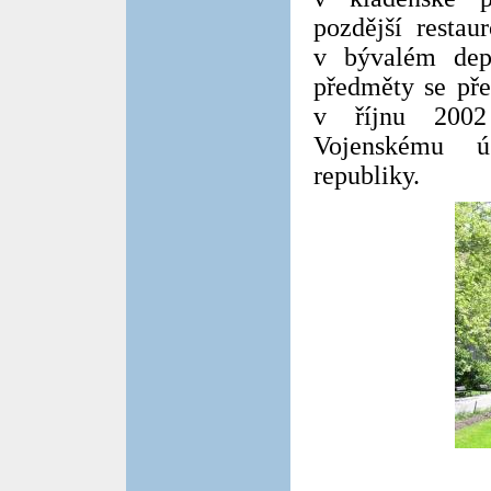
pozdější restau
v bývalém dep
předměty se pře
v říjnu 2002
Vojenskému ú
republiky.