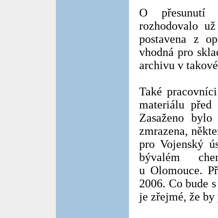
O přesunutí 
rozhodovalo už
postavena z op
vhodná pro skla
archivu v takové
Také pracovníci
materiálu před
Zasaženo bylo 
zmrazena, někte
pro Vojenský ús
bývalém che
u Olomouce. Př
2006. Co bude s
je zřejmé, že by