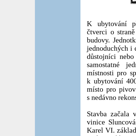
K ubytování p
čtverci o stran
budovy. Jednotk
jednoduchých i 
důstojníci nebo
samostatné je
místnosti pro s
k ubytování 40
místo pro pivov
s nedávno rekons
Stavba začala v
vinice Sluncová
Karel VI. zákla