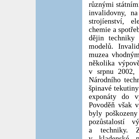
různými státním
invalidovny, n
strojíenství, el
chemie a spotřeb
dějin techniky 
modelů. Invali
muzea vhodným
několika výpov
v srpnu 2002, 
Národního tech
špinavé tekutiny
exponáty do v
Povoděň však v
byly poškozeny
pozůstalostí 
a techniky. Z
v kladenské p