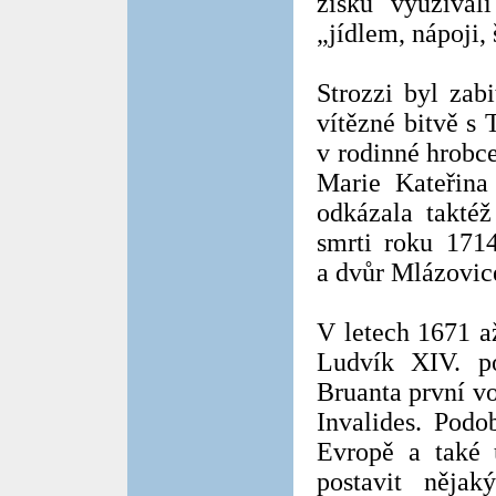
zisku využíval
„jídlem, nápoji,
Strozzi byl zab
vítězné bitvě s 
v rodinné hrobc
Marie Kateřina
odkázala taktéž
smrti roku 1714
a dvůr Mlázovic
V letech 1671 a
Ludvík XIV. po
Bruanta první v
Invalides. Podo
Evropě a také 
postavit něja