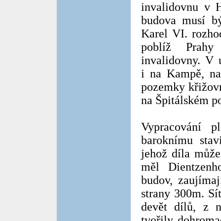
invalidovnu v H
budova musí bý
Karel VI. rozho
poblíž Prah
invalidovny. V
i na Kampě, na
pozemky křižovn
na Špitálském pol
Vypracování p
baroknímu stavi
jehož díla můž
měl Dientzenh
budov, zaujímaj
strany 300m. Sí
devět dílů, z n
tvořily dohroma