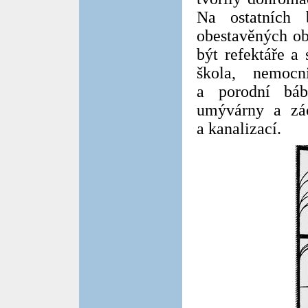
Na ostatních 
obestavěných o
být refektáře a 
škola, nemoc
a porodní báb
umývárny a zác
a kanalizací.