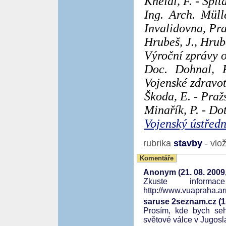
Kneidl, F. - Špi
Ing. Arch. Müll
Invalidovna, Pr
Hrubeš, J., Hrub
Výroční zprávy 
Doc. Dohnal, F
Vojenské zdravot
Škoda, E. - Praž
Minařík, P. - Dot
Vojenský ústředn
rubrika
stavby
- vlo
Komentáře
Anonym (21. 08. 2009,
Zkuste informa
http://www.vuapraha.ar
saruse 2seznam.cz (15
Prosím, kde bych seh
světové válce v Jugosla