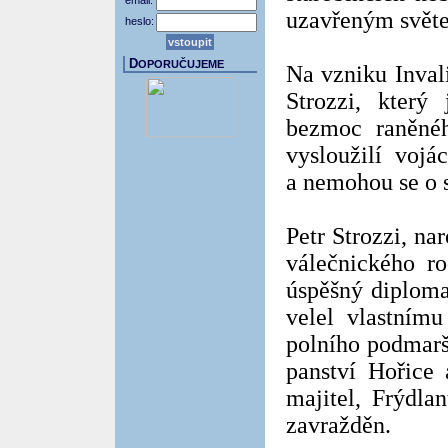
email:
uzavřeným světem
heslo:
D
OPORUČUJEME
Na vzniku Inval
Strozzi, který
bezmoc raněnéh
vysloužilí vojá
a nemohou se o s
Petr Strozzi, na
válečnického ro
úspěšný diplomat
velel vlastnímu
polního podmarš
panství Hořice 
majitel, Frýdla
zavražděn.