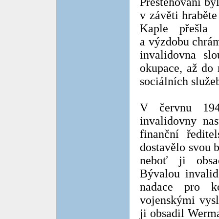
Přestěhováni by
v závěti hraběte
Kaple přešla 
a výzdobu chrám
invalidovna slo
okupace, až do 
sociálních služe
V červnu 194
invalidovny na
finanční ředit
dostavělo svou 
neboť ji obsad
Bývalou invali
nadace pro k
vojenskými vysl
ji obsadil Werma