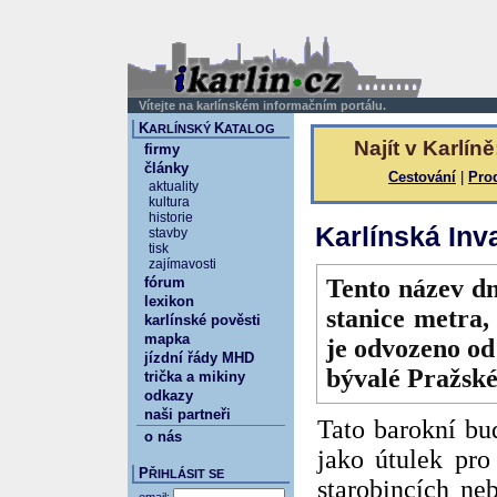
Vítejte na karlínském informačním portálu.
K
K
ARLÍNSKÝ
ATALOG
Najít v Karlíně
firmy
články
Cestování
|
Pro
aktuality
kultura
historie
Karlínská Inv
stavby
tisk
zajímavosti
fórum
Tento název dn
lexikon
stanice metra, 
karlínské pověsti
mapka
je odvozeno od
jízdní řády MHD
bývalé Pražské
trička a mikiny
odkazy
naši partneři
Tato barokní bu
o nás
jako útulek pro
P
ŘIHLÁSIT SE
starobincích ne