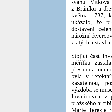
svahu Vítkova
z Bráníku a dře
května 1737, k
ukázalo, že p
dostavení celé
nárožní čtverco
zlatých a stavba 
Stojící část In
měřítku zasta
přesunuta nemo
byla v refektá
kazatelnou, p
výzdoba se muse
Invalidovna v 
pražského arcib
Marie Terezie 