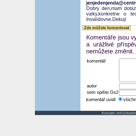
jenjedenjenda@centrum
Dobry den,mam dotaz.K
valky,konkretne o t
Invalidovne.Dekuji
Zde můžete komentovat
Komentáře jsou vyj
a urážlivé přísp
nemůžete změnit.
komentář
autor
sem opište Gs2
komentář uvidí
všich
Kontakt:
info@ikarlin