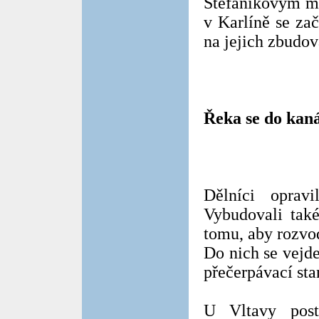
Štefánikovým mo
v Karlíně se zač
na jejich zbudov
Řeka se do kan
Dělníci opravi
Vybudovali také
tomu, aby rozvo
Do nich se vejd
přečerpávací sta
U Vltavy post