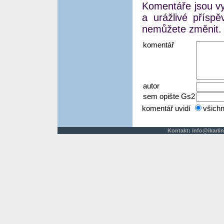
Komentáře jsou vyj
a urážlivé přísp
nemůžete změnit.
komentář
autor
sem opište Gs2
komentář uvidí
všich
Kontakt:
info@ikarlin