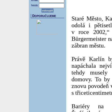
email:
heslo:
D
OPORUČUJEME
Staré Město, Ka
odolá i pětiset
v roce 2002,“ 
Bürgermeister n
zábran městu.
Právě Karlín b
napáchala nejví
tehdy musely 
domovy. To by 
znovu povodeň ve
s třiceticentime
Bariéry na 