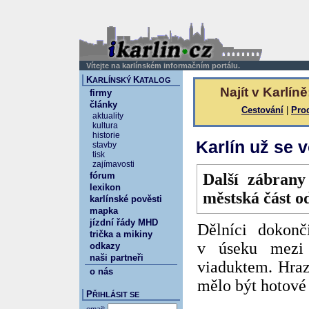
Vítejte na karlínském informačním portálu.
K
K
ARLÍNSKÝ
ATALOG
Najít v Karlíně
firmy
články
Cestování
|
Pro
aktuality
kultura
historie
Karlín už se 
stavby
tisk
zajímavosti
fórum
Další zábrany
lexikon
městská část od
karlínské pověsti
mapka
jízdní řády MHD
Dělníci dokonč
trička a mikiny
v úseku mezi 
odkazy
naši partneři
viaduktem. Hraz
o nás
mělo být hotové 
P
ŘIHLÁSIT SE