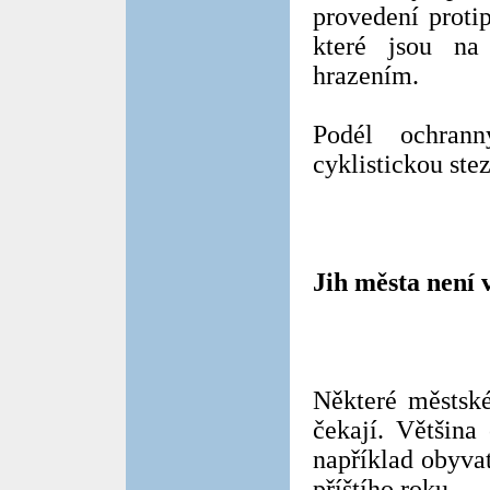
provedení proti
které jsou na
hrazením.
Podél ochrann
cyklistickou ste
Jih města není 
Některé městské
čekají. Většina
například obyva
příštího roku.